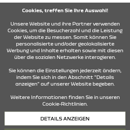
Ersatzteile
Cookies, treffen Sie Ihre Auswahl!
Montag - Freitag
07:30 Uhr - 17:00 Uhr
Unsere Website und ihre Partner verwenden
Cookies, um die Besucherzahl und die Leistung
der Website zu messen. Somit können Sie
KONTAKT & ANFAHRT
personalisierte und/oder geolokalisierte
Werbung und Inhalte erhalten sowie mit diesen
über die sozialen Netzwerke interagieren.
ÖFFNUNGSZEITEN
Sie können die Einstellungen jederzeit ändern,
indem Sie sich in den Abschnitt "Details
anzeigen" auf unserer Website begeben.
STANDORTE
Weitere Informationen finden Sie in unseren
Cookie-Richtlinien.
Datenschutz
DETAILS ANZEIGEN
Cookies