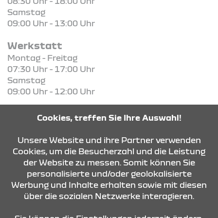
08:30 Uhr - 18:00 Uhr
Samstag
09:00 Uhr - 13:00 Uhr
Werkstatt
Montag - Freitag
07:30 Uhr - 17:00 Uhr
Samstag
09:00 Uhr - 12:00 Uhr
Ersatzteile
Cookies, treffen Sie Ihre Auswahl!
Montag - Freitag
07:30 Uhr - 17:00 Uhr
Unsere Website und ihre Partner verwenden
Cookies, um die Besucherzahl und die Leistung
der Website zu messen. Somit können Sie
KONTAKT & ANFAHRT
personalisierte und/oder geolokalisierte
Werbung und Inhalte erhalten sowie mit diesen
über die sozialen Netzwerke interagieren.
ÖFFNUNGSZEITEN