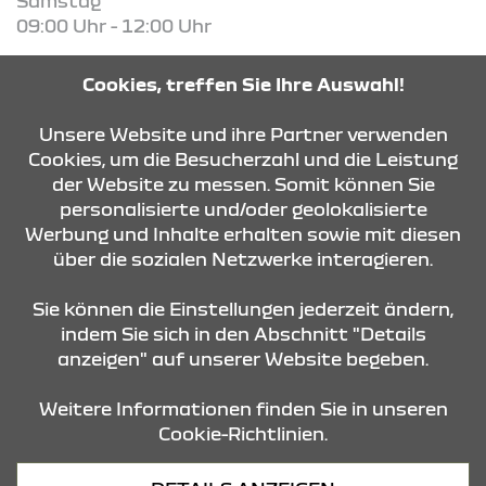
Samstag
09:00 Uhr - 12:00 Uhr
Ersatzteile
Cookies, treffen Sie Ihre Auswahl!
Montag - Freitag
07:30 Uhr - 17:00 Uhr
Unsere Website und ihre Partner verwenden
Cookies, um die Besucherzahl und die Leistung
der Website zu messen. Somit können Sie
KONTAKT & ANFAHRT
personalisierte und/oder geolokalisierte
Werbung und Inhalte erhalten sowie mit diesen
über die sozialen Netzwerke interagieren.
ÖFFNUNGSZEITEN
Sie können die Einstellungen jederzeit ändern,
indem Sie sich in den Abschnitt "Details
anzeigen" auf unserer Website begeben.
STANDORTE
Weitere Informationen finden Sie in unseren
Cookie-Richtlinien.
Datenschutz