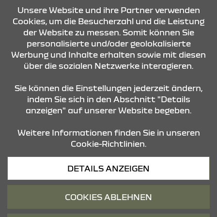
07:30 Uhr - 17:00 Uhr
Unsere Website und ihre Partner verwenden
Cookies, um die Besucherzahl und die Leistung
der Website zu messen. Somit können Sie
KONTAKT & ANFAHRT
personalisierte und/oder geolokalisierte
Werbung und Inhalte erhalten sowie mit diesen
über die sozialen Netzwerke interagieren.
ÖFFNUNGSZEITEN
Sie können die Einstellungen jederzeit ändern,
indem Sie sich in den Abschnitt "Details
anzeigen" auf unserer Website begeben.
STANDORTE
Weitere Informationen finden Sie in unseren
Cookie-Richtlinien.
Datenschutz
DETAILS ANZEIGEN
Cookies
Barrierefreiheit
COOKIES ABLEHNEN
Impressum