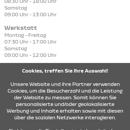
08:30 Uhr - 18:00 Uhr
Samstag
09:00 Uhr - 13:00 Uhr
Werkstatt
Montag - Freitag
07:30 Uhr - 17:00 Uhr
Samstag
09:00 Uhr - 12:00 Uhr
Ersatzteile
Cookies, treffen Sie Ihre Auswahl!
Montag - Freitag
07:30 Uhr - 17:00 Uhr
Unsere Website und ihre Partner verwenden
Cookies, um die Besucherzahl und die Leistung
der Website zu messen. Somit können Sie
KONTAKT & ANFAHRT
personalisierte und/oder geolokalisierte
Werbung und Inhalte erhalten sowie mit diesen
über die sozialen Netzwerke interagieren.
ÖFFNUNGSZEITEN