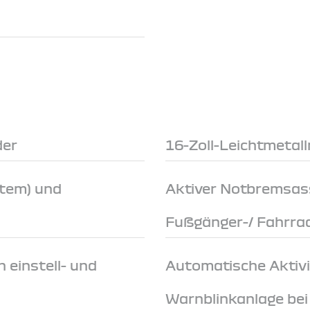
der
16-Zoll-Leichtmetal
stem) und
Aktiver Notbremsas
Fußgänger-/ Fahrra
 einstell- und
Automatische Aktivi
Warnblinkanlage be