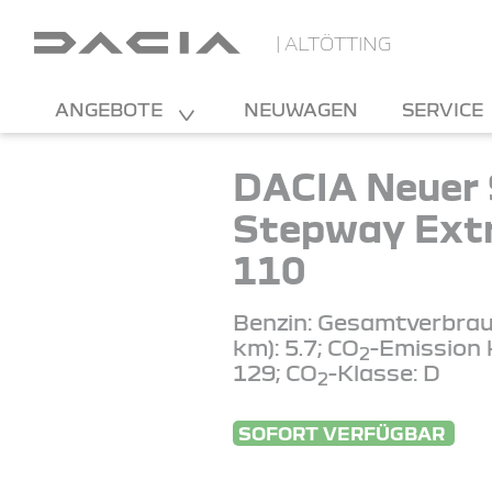
| ALTÖTTING
ANGEBOTE
NEUWAGEN
SERVICE
DACIA Neuer
Stepway Ext
110
Benzin: Gesamtverbrau
km): 5.7; CO
-Emission 
2
129; CO
-Klasse: D
2
SOFORT VERFÜGBAR