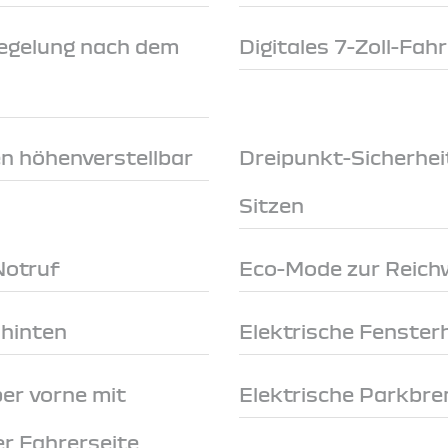
egelung nach dem
Digitales 7-Zoll-Fah
en höhenverstellbar
Dreipunkt-Sicherhei
Sitzen
Notruf
Eco-Mode zur Reich
 hinten
Elektrische Fenster
er vorne mit
Elektrische Parkbr
r Fahrerseite