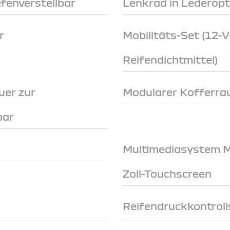
fenverstellbar
Lenkrad in Lederopt
r
Mobilitäts-Set (12
Reifendichtmittel)
uer zur
Modularer Kofferr
bar
Multimediasystem Me
Zoll-Touchscreen
Reifendruckkontroll