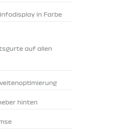
rinfodisplay in Farbe
tsgurte auf allen
weitenoptimierung
heber hinten
emse