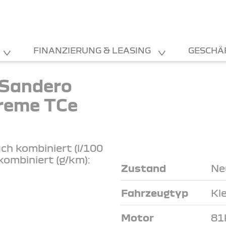
FINANZIERUNG & LEASING
GESCHÄ
 Sandero
reme TCe
ch kombiniert (l/100
kombiniert (g/km):
Zustand
Ne
Fahrzeugtyp
Kl
Motor
81