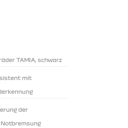
lräder TAMIA, schwarz
sistent mit
derkennung
erung der
i Notbremsung