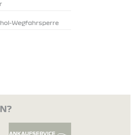
r
ohol-Wegfahrsperre
EN?
ANKAUFSERVICE