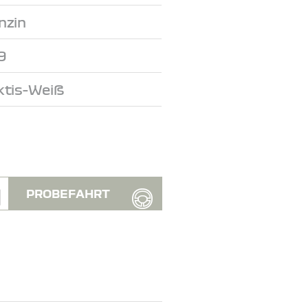
nzin
9
ktis-Weiß
PROBEFAHRT