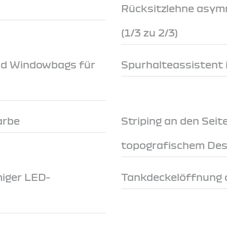
Rücksitzlehne asym
(1/3 zu 2/3)
nd Windowbags für
Spurhalteassistent 
arbe
Striping an den Seit
topografischem Des
miger LED-
Tankdeckelöffnung 