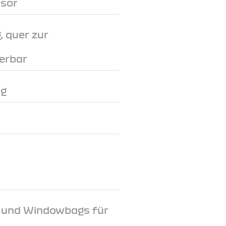
nsor
, quer zur
erbar
ng
e und Windowbags für