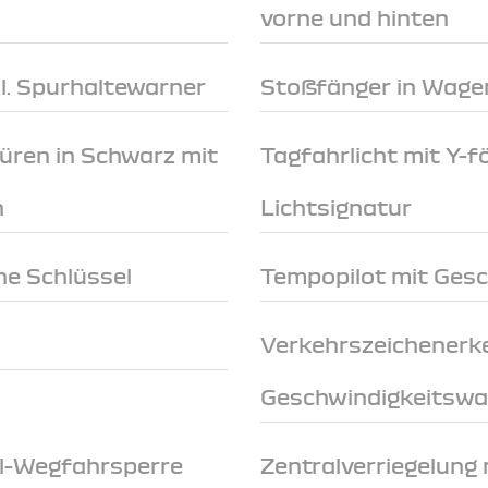
vorne und hinten
l. Spurhaltewarner
Stoßfänger in Wage
türen in Schwarz mit
Tagfahrlicht mit Y-
n
Lichtsignatur
e Schlüssel
Tempopilot mit Ges
Verkehrszeichenerk
Geschwindigkeitswa
ol-Wegfahrsperre
Zentralverriegelung 