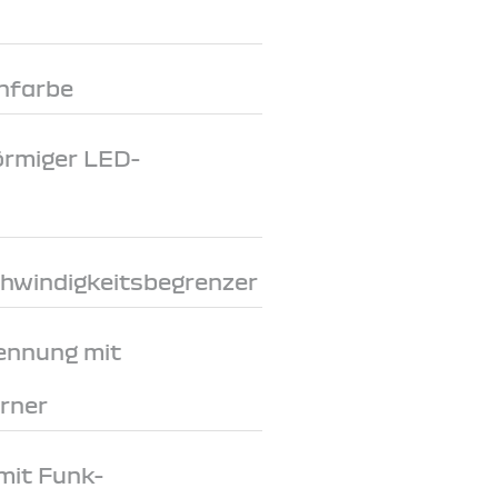
nfarbe
förmiger LED-
chwindigkeitsbegrenzer
ennung mit
rner
mit Funk-