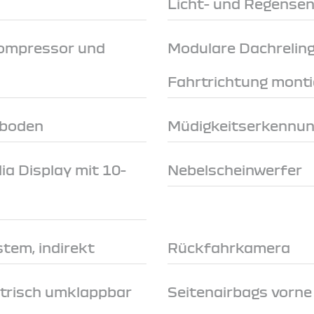
Licht- und Regense
Kompressor und
Modulare Dachreling
Fahrtrichtung monti
mboden
Müdigkeitserkennu
a Display mit 10-
Nebelscheinwerfer
tem, indirekt
Rückfahrkamera
trisch umklappbar
Seitenairbags vorn