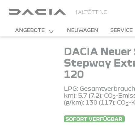
| ALTÖTTING
ANGEBOTE
NEUWAGEN
SERVICE
DACIA Neuer
Stepway Ext
120
LPG: Gesamtverbrauch 
km): 5.7 (7.2); CO
-Emis
2
(g/km): 130 (117); CO
-K
2
SOFORT VERFÜGBAR