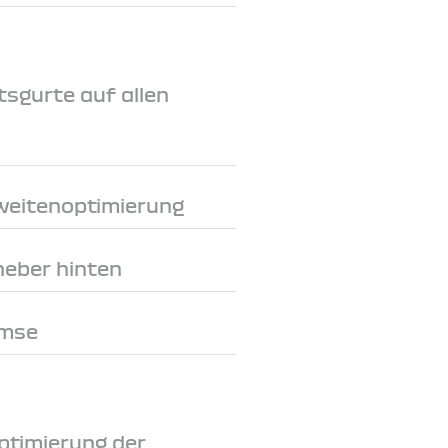
tsgurte auf allen
weitenoptimierung
heber hinten
emse
ptimierung der