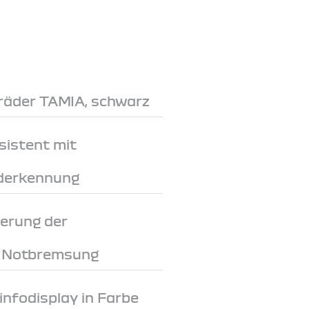
lräder TAMIA, schwarz
sistent mit
derkennung
erung der
i Notbremsung
rinfodisplay in Farbe