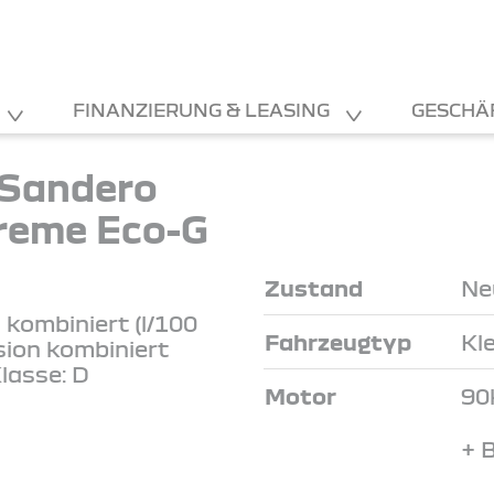
FINANZIERUNG & LEASING
GESCHÄ
 Sandero
reme Eco-G
Zustand
Ne
kombiniert (l/100
Fahrzeugtyp
Kl
sion kombiniert
lasse: D
Motor
90
+ 