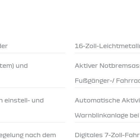
der
16-Zoll-Leichtmetal
stem) und
Aktiver Notbremsas
Fußgänger-/ Fahrra
 einstell- und
Automatische Aktivi
Warnblinkanlage be
egelung nach dem
Digitales 7-Zoll-Fah