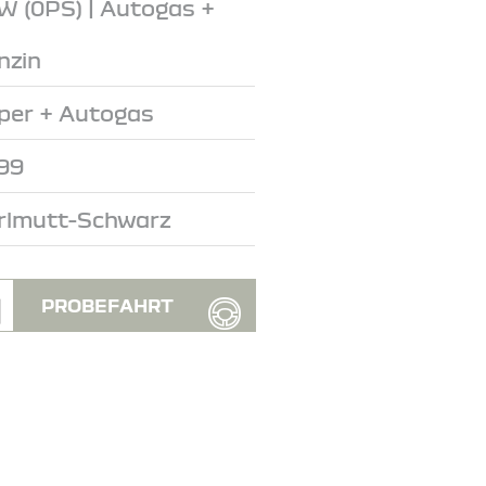
W (0PS) | Autogas +
nzin
per + Autogas
99
rlmutt-Schwarz
PROBEFAHRT