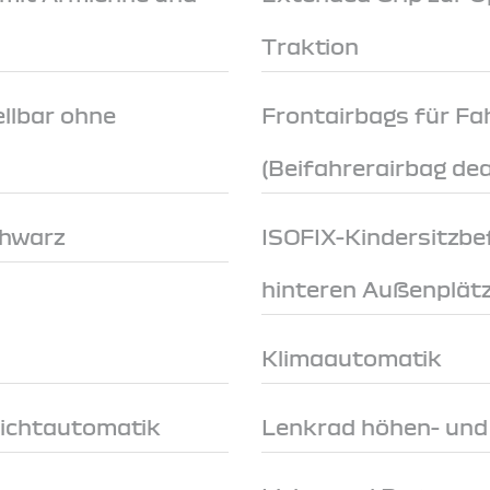
Traktion
llbar ohne
Frontairbags für Fa
(Beifahrerairbag dea
chwarz
ISOFIX-Kindersitzbe
hinteren Außenplät
Klimaautomatik
Lichtautomatik
Lenkrad höhen- und 