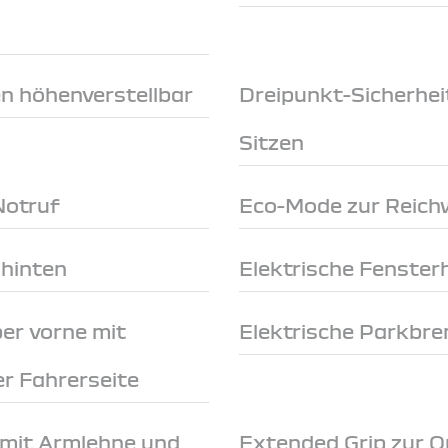
en höhenverstellbar
Dreipunkt-Sicherhei
Sitzen
Notruf
Eco-Mode zur Reich
 hinten
Elektrische Fenster
er vorne mit
Elektrische Parkbr
r Fahrerseite
 mit Armlehne und
Extended Grip zur O